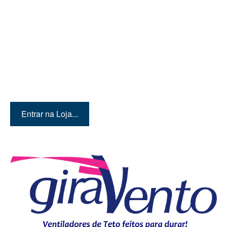
Quer conhecer mais
produtos? Então entre em
nossa loja!
Entrar na Loja...