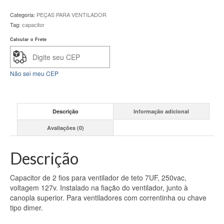
Teto
Categoria:
PEÇAS PARA VENTILADOR
7UF
Tag:
capacitor
quantidade
Calcular o Frete
Não sei meu CEP
Descrição
Informação adicional
Avaliações (0)
Descrição
Capacitor de 2 fios para ventilador de teto 7UF, 250vac,
voltagem 127v. Instalado na fiação do ventilador, junto à
canopla superior. Para ventiladores com correntinha ou chave
tipo dimer.