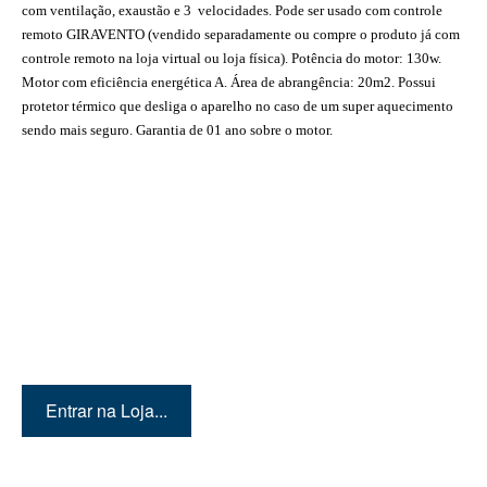
com ventilação, exaustão e 3 velocidades. Pode ser usado com controle
remoto GIRAVENTO (vendido separadamente ou compre o produto já com
controle remoto na loja virtual ou loja física). Potência do motor: 130w.
Motor com eficiência energética A. Área de abrangência: 20m2. Possui
protetor térmico que desliga o aparelho no caso de um super aquecimento
sendo mais seguro. Garantia de 01 ano sobre o motor.
Quer conhecer mais
produtos? Então entre em
nossa loja!
Entrar na Loja...