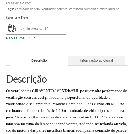
áreas de até 25m²
Tags:
ventilador de teto
,
ventilador potente
,
ventilador silencioso
,
vidro murano
Calcular o Frete
Não sei meu CEP
Descrição
Informação adicional
Descrição
Os ventiladores GIRAVENTO / VENTchêSUL possuem alta performance de
ventilação com um design moderno proporcionando qualidade e
valorizando o seu ambiente. Modelo Barcelona: 3 pás curvas em MDF na
cor branca, diâmetro de pás de 1,10m, luminária de vidro tipo bacia fosca
para 2 lâmpadas fluorescentes de até 20w espiral ou LED E27 até 9w com
tamanho máximo da lâmpada incandescente, podendo ser redonda ou vela,
cor do motor e das partes metálicas branca, acompanha comando de parede