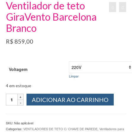
Ventilador de teto
GiraVento Barcelona
Branco
R$
859,00
Voltagem
Limpar
4 em estoque
Ventilador
ADICIONAR AO CARRINHO
de
teto
GiraVento
Barcelona
SKU:
Não aplicável
Branco
Categorias:
VENTILADORES DE TETO C/ CHAVE DE PAREDE
,
Ventiladores para
quantidade