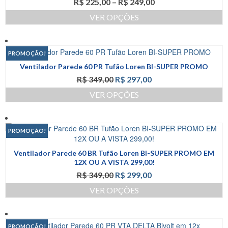
Faixa
R$
225,00
–
R$
249,00
de
VER OPÇÕES
preço:
Este
R$ 225,00
produto
através
tem
R$ 249,00
PROMOÇÃO!
várias
Ventilador Parede 60 PR Tufão Loren BI-SUPER PROMO
variantes.
O
O
R$
349,00
R$
297,00
As
preço
preço
opções
VER OPÇÕES
original
atual
podem
Este
era:
é:
ser
produto
R$ 349,00.
R$ 297,00.
escolhidas
tem
na
PROMOÇÃO!
várias
página
variantes.
do
Ventilador Parede 60 BR Tufão Loren BI-SUPER PROMO EM
As
produto
12X OU A VISTA 299,00!
opções
O
O
R$
349,00
R$
299,00
podem
preço
preço
ser
VER OPÇÕES
original
atual
escolhidas
Este
era:
é:
na
produto
R$ 349,00.
R$ 299,00.
página
tem
PROMOÇÃO!