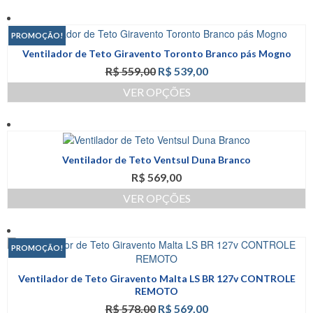
Este
era:
é:
ser
produto
R$ 559,00.
R$ 539,00.
escolhidas
tem
na
PROMOÇÃO!
várias
página
Ventilador de Teto Giravento Toronto Branco pás Mogno
variantes.
do
O
O
R$
559,00
R$
539,00
As
produto
preço
preço
opções
VER OPÇÕES
original
atual
podem
Este
era:
é:
ser
produto
R$ 559,00.
R$ 539,00.
escolhidas
tem
na
várias
página
Ventilador de Teto Ventsul Duna Branco
variantes.
do
R$
569,00
As
produto
opções
VER OPÇÕES
podem
Este
ser
produto
escolhidas
tem
na
PROMOÇÃO!
várias
página
variantes.
do
Ventilador de Teto Giravento Malta LS BR 127v CONTROLE
As
produto
REMOTO
opções
O
O
R$
578,00
R$
569,00
podem