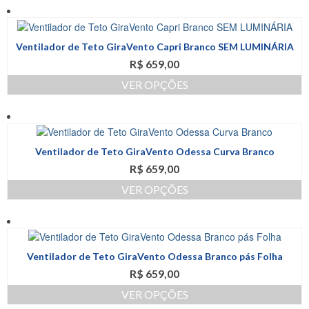
ser
produto
R$ 689,00.
R$ 654,00.
escolhidas
tem
na
várias
página
Ventilador de Teto GiraVento Capri Branco SEM LUMINÁRIA
variantes.
do
R$
659,00
As
produto
opções
VER OPÇÕES
podem
Este
ser
produto
escolhidas
tem
na
várias
página
Ventilador de Teto GiraVento Odessa Curva Branco
variantes.
do
R$
659,00
As
produto
opções
VER OPÇÕES
podem
Este
ser
produto
escolhidas
tem
na
várias
página
Ventilador de Teto GiraVento Odessa Branco pás Folha
variantes.
do
R$
659,00
As
produto
opções
VER OPÇÕES
podem