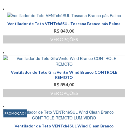
Este
escolhidas
produto
na
tem
página
várias
do
Ventilador de Teto VENTchêSUL Toscana Branco pás Palma
variantes.
produto
R$
849,00
As
opções
VER OPÇÕES
podem
Este
ser
produto
escolhidas
tem
na
várias
página
variantes.
do
Ventilador de Teto GiraVento Wind Branco CONTROLE
As
produto
REMOTO
opções
R$
854,00
podem
ser
VER OPÇÕES
escolhidas
Este
na
produto
página
tem
PROMOÇÃO!
do
várias
produto
variantes.
Ventilador de Teto VENTchêSUL Wind Clean Branco