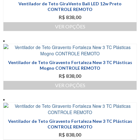
Ventilador de Teto GiraVento Bali LED 12w Preto
As
CONTROLE REMOTO
opções
R$
838,00
podem
ser
VER OPÇÕES
escolhidas
Este
na
produto
página
tem
do
várias
produto
variantes.
Ventilador de Teto Giravento Fortaleza New 3 TC Plásticas
As
Mogno CONTROLE REMOTO
opções
R$
838,00
podem
ser
VER OPÇÕES
escolhidas
Este
na
produto
página
tem
do
várias
produto
variantes.
Ventilador de Teto Giravento Fortaleza New 3 TC Plásticas
As
CONTROLE REMOTO
opções
R$
838,00
podem