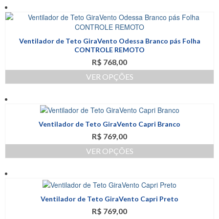
na
produto
página
tem
do
várias
produto
variantes.
Ventilador de Teto GiraVento Odessa Branco pás Folha
As
CONTROLE REMOTO
opções
R$
768,00
podem
ser
VER OPÇÕES
escolhidas
Este
na
produto
página
tem
do
várias
produto
Ventilador de Teto GiraVento Capri Branco
variantes.
R$
769,00
As
opções
VER OPÇÕES
podem
Este
ser
produto
escolhidas
tem
na
várias
página
Ventilador de Teto GiraVento Capri Preto
variantes.
do
R$
769,00
As
produto