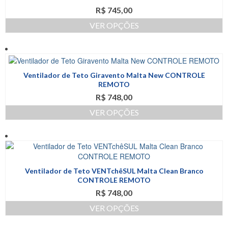
variantes.
R$
745,00
As
opções
VER OPÇÕES
podem
Este
ser
produto
escolhidas
tem
na
várias
página
Ventilador de Teto Giravento Malta New CONTROLE
variantes.
do
REMOTO
As
produto
R$
748,00
opções
podem
VER OPÇÕES
ser
Este
escolhidas
produto
na
tem
página
várias
do
variantes.
produto
Ventilador de Teto VENTchêSUL Malta Clean Branco
As
CONTROLE REMOTO
opções
R$
748,00
podem
ser
VER OPÇÕES
escolhidas
Este
na