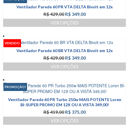
do
várias
produto
Ventilador Parede 60 PR VTA DELTA Bivolt em 12x
variantes.
O
O
R$
429,00
R$
349,00
As
preço
preço
opções
VER OPÇÕES
original
atual
podem
Este
era:
é:
ser
produto
R$ 429,00.
R$ 349,00.
escolhidas
tem
na
VENDIDO
várias
página
Ventilador Parede 60 BR VTA DELTA Bivolt em 12x
variantes.
do
O
O
R$
429,00
R$
349,00
As
produto
preço
preço
opções
VER OPÇÕES
original
atual
podem
Este
era:
é:
ser
produto
R$ 429,00.
R$ 349,00.
escolhidas
tem
na
PROMOÇÃO!
várias
página
variantes.
do
Ventilador Parede 60 PR Turbo 250w MAIS POTENTE Loren
As
produto
BI-SUPER PROMO EM 12X OU A VISTA 349,00!
opções
O
O
R$
419,00
R$
375,00
podem
preço
preço
ser
VER OPÇÕES
original
atual
escolhidas
Este
era:
é: