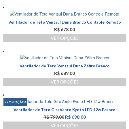
Este
ser
produto
escolhidas
tem
na
várias
página
Ventilador de Teto Ventsul Duna Branco Controle Remoto
variantes.
do
R$
678,00
As
produto
opções
VER OPÇÕES
podem
Este
ser
produto
escolhidas
tem
na
várias
página
Ventilador de Teto Ventsul Duna Zéfiro Branco
variantes.
do
R$
689,00
As
produto
opções
VER OPÇÕES
podem
Este
ser
produto
escolhidas
tem
na
PROMOÇÃO!
várias
página
Ventilador de Teto GiraVento Kyoto LED 12w Branco
variantes.
do
O
O
R$
799,00
R$
698,00
As
produto
preço
preço
opções
VER OPÇÕES
original
atual
podem