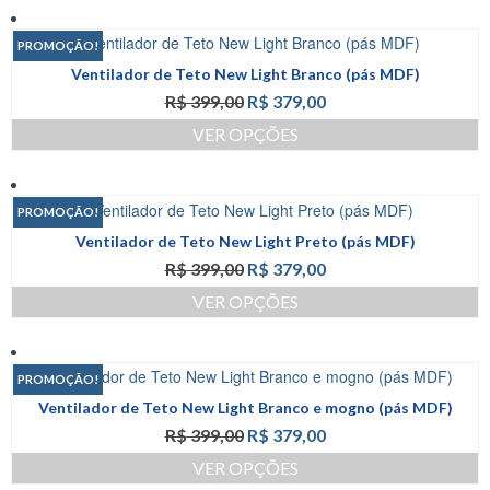
na
produto
R$ 419,00.
R$ 375,00.
página
tem
PROMOÇÃO!
do
várias
produto
Ventilador de Teto New Light Branco (pás MDF)
variantes.
O
O
R$
399,00
R$
379,00
As
preço
preço
opções
VER OPÇÕES
original
atual
podem
Este
era:
é:
ser
produto
R$ 399,00.
R$ 379,00.
escolhidas
tem
na
PROMOÇÃO!
várias
página
Ventilador de Teto New Light Preto (pás MDF)
variantes.
do
O
O
R$
399,00
R$
379,00
As
produto
preço
preço
opções
VER OPÇÕES
original
atual
podem
Este
era:
é:
ser
produto
R$ 399,00.
R$ 379,00.
escolhidas
tem
na
PROMOÇÃO!
várias
página
Ventilador de Teto New Light Branco e mogno (pás MDF)
variantes.
do
O
O
R$
399,00
R$
379,00
As
produto
preço
preço
opções
VER OPÇÕES
original
atual
podem