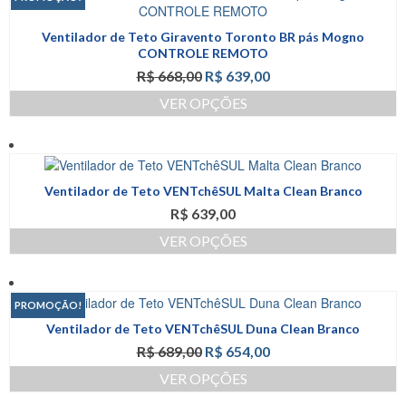
várias
página
variantes.
do
Ventilador de Teto Giravento Toronto BR pás Mogno
As
produto
CONTROLE REMOTO
opções
O
O
R$
668,00
R$
639,00
podem
preço
preço
ser
VER OPÇÕES
original
atual
escolhidas
Este
era:
é:
na
produto
R$ 668,00.
R$ 639,00.
página
tem
do
várias
produto
Ventilador de Teto VENTchêSUL Malta Clean Branco
variantes.
R$
639,00
As
opções
VER OPÇÕES
podem
Este
ser
produto
escolhidas
tem
na
PROMOÇÃO!
várias
página
Ventilador de Teto VENTchêSUL Duna Clean Branco
variantes.
do
O
O
R$
689,00
R$
654,00
As
produto
preço
preço
opções
VER OPÇÕES
original
atual
podem
Este
era:
é: