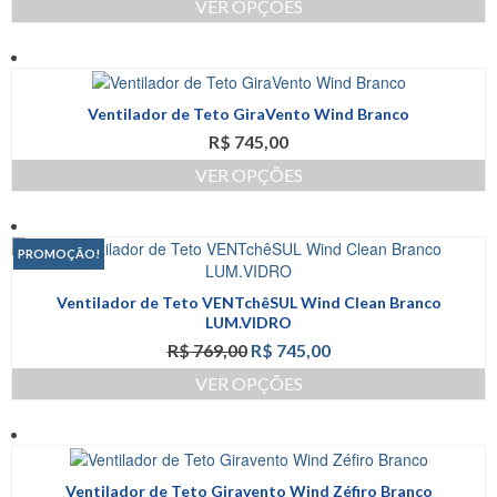
ser
VER OPÇÕES
escolhidas
Este
na
produto
página
tem
do
várias
produto
Ventilador de Teto GiraVento Wind Branco
variantes.
R$
745,00
As
opções
VER OPÇÕES
podem
Este
ser
produto
escolhidas
tem
na
PROMOÇÃO!
várias
página
variantes.
do
Ventilador de Teto VENTchêSUL Wind Clean Branco
As
produto
LUM.VIDRO
opções
O
O
R$
769,00
R$
745,00
podem
preço
preço
ser
VER OPÇÕES
original
atual
escolhidas
Este
era:
é:
na
produto
R$ 769,00.
R$ 745,00.
página
tem
do
várias
produto
Ventilador de Teto Giravento Wind Zéfiro Branco