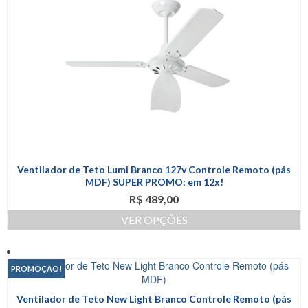
produto
opções
podem
ser
escolhidas
na
página
do
produto
Ventilador de Teto Lumi Branco 127v Controle Remoto (pás
MDF) SUPER PROMO: em 12x!
R$
489,00
VER OPÇÕES
Este
produto
tem
PROMOÇÃO!
várias
variantes.
Ventilador de Teto New Light Branco Controle Remoto (pás
As