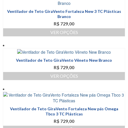
do
várias
produto
variantes.
Ventilador de Teto GiraVento Fortaleza New 3 TC Plásticas
As
Branco
opções
R$
729,00
podem
ser
VER OPÇÕES
escolhidas
Este
na
produto
página
tem
do
várias
produto
Ventilador de Teto GiraVento Vêneto New Branco
variantes.
R$
729,00
As
opções
VER OPÇÕES
podem
Este
ser
produto
escolhidas
tem
na
várias
página
variantes.
do
Ventilador de Teto GiraVento Fortaleza New pás Omega
As
produto
Tbco 3 TC Plásticas
opções
R$
729,00
podem