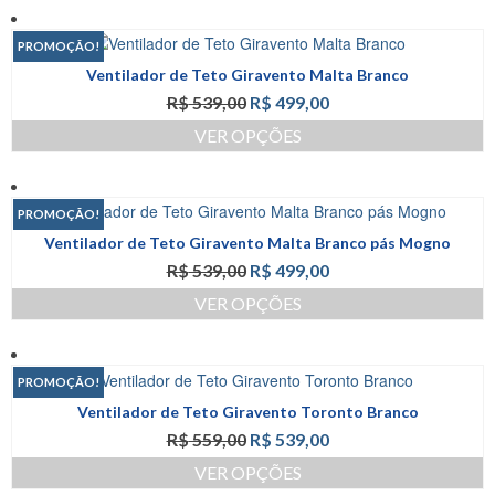
na
produto
R$ 508,00.
R$ 499,00.
página
tem
PROMOÇÃO!
do
várias
produto
Ventilador de Teto Giravento Malta Branco
variantes.
O
O
R$
539,00
R$
499,00
As
preço
preço
opções
VER OPÇÕES
original
atual
podem
Este
era:
é:
ser
produto
R$ 539,00.
R$ 499,00.
escolhidas
tem
na
PROMOÇÃO!
várias
página
Ventilador de Teto Giravento Malta Branco pás Mogno
variantes.
do
O
O
R$
539,00
R$
499,00
As
produto
preço
preço
opções
VER OPÇÕES
original
atual
podem
Este
era:
é:
ser
produto
R$ 539,00.
R$ 499,00.
escolhidas
tem
na
PROMOÇÃO!
várias
página
Ventilador de Teto Giravento Toronto Branco
variantes.
do
O
O
R$
559,00
R$
539,00
As
produto
preço
preço
opções
VER OPÇÕES
original
atual
podem