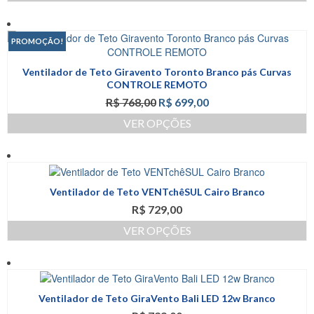
Este
era:
é:
ser
produto
R$ 799,00.
R$ 698,00.
escolhidas
tem
na
PROMOÇÃO!
várias
página
variantes.
do
Ventilador de Teto Giravento Toronto Branco pás Curvas
As
produto
CONTROLE REMOTO
opções
O
O
R$
768,00
R$
699,00
podem
preço
preço
ser
VER OPÇÕES
original
atual
escolhidas
Este
era:
é:
na
produto
R$ 768,00.
R$ 699,00.
página
tem
do
várias
produto
Ventilador de Teto VENTchêSUL Cairo Branco
variantes.
R$
729,00
As
opções
VER OPÇÕES
podem
Este
ser
produto
escolhidas
tem
na
várias
página
Ventilador de Teto GiraVento Bali LED 12w Branco
variantes.
do