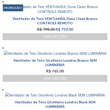
produto
página
tem
PROMOÇÃO!
do
várias
produto
variantes.
Ventilador de Teto VENTchêSUL Duna Clean Branco
As
CONTROLE REMOTO
opções
O
O
R$
798,00
R$
759,00
podem
preço
preço
ser
VER OPÇÕES
original
atual
escolhidas
Este
era:
é:
na
produto
R$ 798,00.
R$ 759,00.
página
tem
do
várias
produto
Ventilador de Teto GiraVento Londres Branco SEM
variantes.
LUMINÁRIA
As
R$
765,00
opções
podem
VER OPÇÕES
ser
Este
escolhidas
produto
na
tem
página
várias
do
Ventilador de Teto GiraVento Londres Black SEM
variantes.
produto
LUMINÁRIA
As