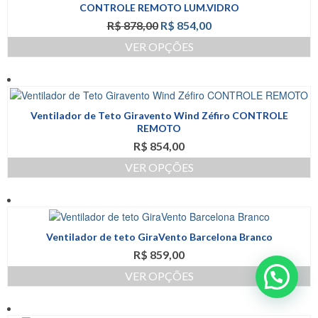
As
CONTROLE REMOTO LUM.VIDRO
opções
O
O
R$
878,00
R$
854,00
podem
preço
preço
ser
VER OPÇÕES
original
atual
escolhidas
Este
era:
é:
na
produto
R$ 878,00.
R$ 854,00.
página
tem
do
várias
produto
Ventilador de Teto Giravento Wind Zéfiro CONTROLE
variantes.
REMOTO
As
R$
854,00
opções
podem
VER OPÇÕES
ser
Este
escolhidas
produto
na
tem
página
várias
do
Ventilador de teto GiraVento Barcelona Branco
variantes.
produto
R$
859,00
As
opções
VER OPÇÕES
podem
Este
ser
produto
escolhidas