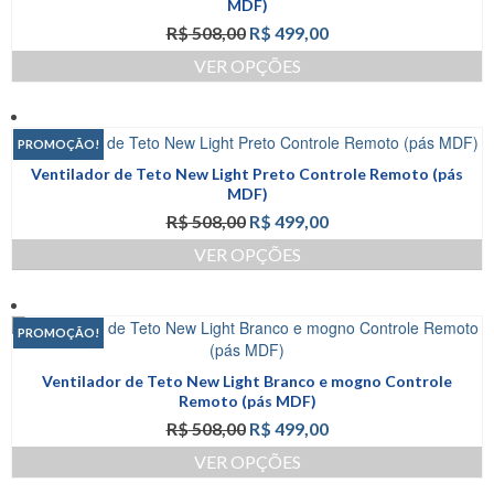
MDF)
opções
O
O
R$
508,00
R$
499,00
podem
preço
preço
ser
VER OPÇÕES
original
atual
escolhidas
Este
era:
é:
na
produto
R$ 508,00.
R$ 499,00.
página
tem
PROMOÇÃO!
do
várias
produto
Ventilador de Teto New Light Preto Controle Remoto (pás
variantes.
MDF)
As
O
O
R$
508,00
R$
499,00
opções
preço
preço
podem
VER OPÇÕES
original
atual
ser
Este
era:
é:
escolhidas
produto
R$ 508,00.
R$ 499,00.
na
tem
página
PROMOÇÃO!
várias
do
variantes.
produto
Ventilador de Teto New Light Branco e mogno Controle
As
Remoto (pás MDF)
opções
O
O
R$
508,00
R$
499,00
podem
preço
preço
ser
VER OPÇÕES
original
atual
escolhidas
Este
era:
é: