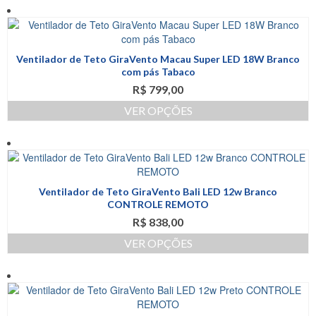
na
produto
página
tem
do
várias
produto
variantes.
Ventilador de Teto GiraVento Macau Super LED 18W Branco
As
com pás Tabaco
opções
R$
799,00
podem
ser
VER OPÇÕES
escolhidas
Este
na
produto
página
tem
do
várias
produto
variantes.
Ventilador de Teto GiraVento Bali LED 12w Branco
As
CONTROLE REMOTO
opções
R$
838,00
podem
ser
VER OPÇÕES
escolhidas
Este
na
produto
página
tem
do
várias
produto
variantes.