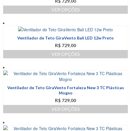
R$
729,00
As
produto
opções
VER OPÇÕES
podem
Este
ser
produto
escolhidas
tem
na
várias
página
Ventilador de Teto GiraVento Bali LED 12w Preto
variantes.
do
R$
729,00
As
produto
opções
VER OPÇÕES
podem
Este
ser
produto
escolhidas
tem
na
várias
página
variantes.
do
Ventilador de Teto GiraVento Fortaleza New 3 TC Plásticas
As
produto
Mogno
opções
R$
729,00
podem
ser
VER OPÇÕES
escolhidas
Este
na
produto
página
tem