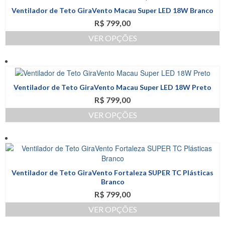
várias
produto
Ventilador de Teto GiraVento Macau Super LED 18W Branco
variantes.
R$
799,00
As
opções
VER OPÇÕES
podem
Este
ser
produto
escolhidas
tem
na
várias
página
Ventilador de Teto GiraVento Macau Super LED 18W Preto
variantes.
do
R$
799,00
As
produto
opções
VER OPÇÕES
podem
Este
ser
produto
escolhidas
tem
na
várias
página
variantes.
do
Ventilador de Teto GiraVento Fortaleza SUPER TC Plásticas
As
produto
Branco
opções
R$
799,00
podem
ser
VER OPÇÕES
escolhidas
Este