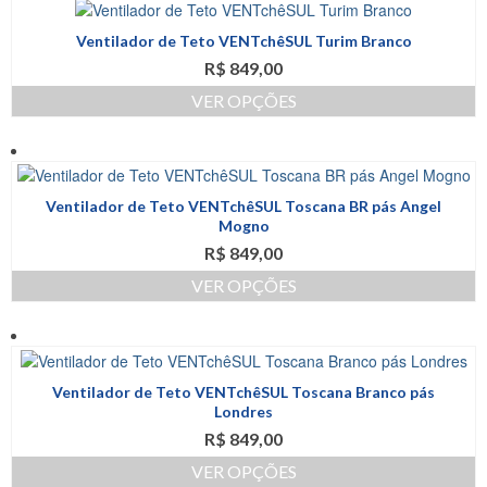
tem
do
várias
produto
Ventilador de Teto VENTchêSUL Turim Branco
variantes.
R$
849,00
As
opções
VER OPÇÕES
podem
Este
ser
produto
escolhidas
tem
na
várias
página
Ventilador de Teto VENTchêSUL Toscana BR pás Angel
variantes.
do
Mogno
As
produto
R$
849,00
opções
podem
VER OPÇÕES
ser
Este
escolhidas
produto
na
tem
página
várias
do
Ventilador de Teto VENTchêSUL Toscana Branco pás
variantes.
produto
Londres
As
R$
849,00
opções
podem
VER OPÇÕES
ser