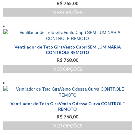
R$
765,00
opções
podem
VER OPÇÕES
ser
Este
escolhidas
produto
na
tem
página
várias
do
variantes.
produto
Ventilador de Teto GiraVento Capri SEM LUMINÁRIA
As
CONTROLE REMOTO
opções
R$
768,00
podem
ser
VER OPÇÕES
escolhidas
Este
na
produto
página
tem
do
várias
produto
variantes.
Ventilador de Teto GiraVento Odessa Curva CONTROLE
As
REMOTO
opções
R$
768,00
podem
ser
VER OPÇÕES
escolhidas
Este