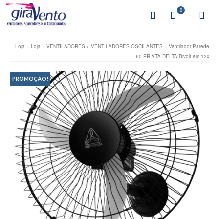
0
Loja
»
Loja
»
VENTILADORES
»
VENTILADORES OSCILANTES
»
Ventilador Parede
60 PR VTA DELTA Bivolt em 12x
PROMOÇÃO!