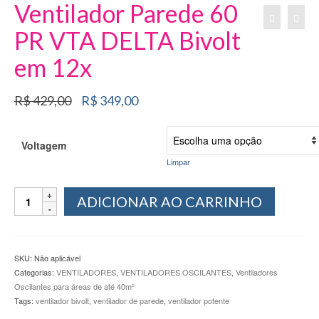
Ventilador Parede 60
PR VTA DELTA Bivolt
em 12x
O
O
R$
429,00
R$
349,00
preço
preço
original
atual
era:
é:
Voltagem
R$ 429,00.
R$ 349,00.
Limpar
Ventilador
ADICIONAR AO CARRINHO
Parede
60
PR
VTA
SKU:
Não aplicável
DELTA
Categorias:
VENTILADORES
,
VENTILADORES OSCILANTES
,
Ventiladores
Bivolt
Oscilantes para áreas de até 40m²
em
Tags:
ventilador bivolt
,
ventilador de parede
,
ventilador potente
12x