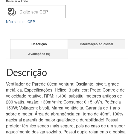
quantidade
Calcular o Frete
Não sei meu CEP
Descrição
Informação adicional
Avaliações (0)
Descrição
Ventilador de Parede 60cm Ventura: Oscilante, bivolt, grade
metálica. Especificações: Hélice: 3 pás; cor: Preto; Controle de
velocidade rotativo, RPM: 1.400; substitui motores antigos de
200 watts, Vazão: 130m³/min; Consumo: 0,15 kWh, Potência
150W; Voltagem: bivolt. Marca Ventidelta. Garantia de 1 ano
sobre o motor. Área de abrangência em torno de 40m². 100%
nacional garantindo maior qualidade e durabilidade! Possui
protetor térmico sendo mais seguro, pois no caso de um super
aquecimento desliga sozinho. Possui duplo rolamento e bobina