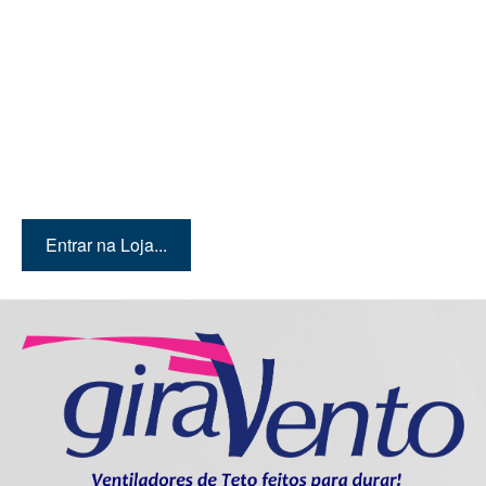
Quer conhecer mais
produtos? Então entre em
nossa loja!
Entrar na Loja...