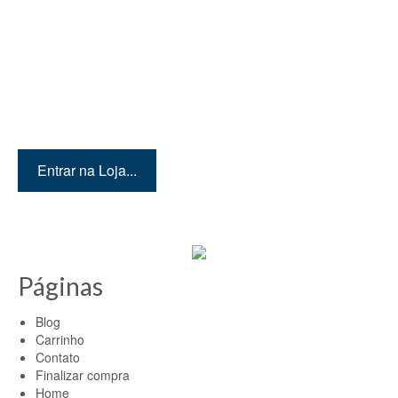
Quer conhecer mais
produtos? Então entre em
nossa loja!
Entrar na Loja...
Páginas
Blog
Carrinho
Contato
Finalizar compra
Home