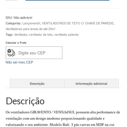
Teto
GiraVento
Bali
SKU:
Não aplicável
LED
Categorias:
Lançamento!
,
VENTILADORES DE TETO C/ CHAVE DE PAREDE
,
12w
Ventiladores para áreas de até 20m²
Branco
Tags:
Ventilador
,
ventilador de teto
,
ventilador potente
quantidade
Calcular o Frete
Não sei meu CEP
Descrição
Informação adicional
Descrição
Os ventiladores GIRAVENTO / VENTchêSUL possuem alta performance de
ventilação com um design moderno proporcionando qualidade e
valorizando o seu ambiente. Modelo Bali: 3 pás curvas em MDF na cor