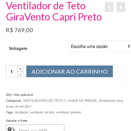
Ventilador de Teto
GiraVento Capri Preto
R$
769,00
Voltagem
Ventilador
ADICIONAR AO CARRINHO
de
Teto
GiraVento
Capri
SKU:
Não aplicável
Preto
Categorias:
VENTILADORES DE TETO C/ CHAVE DE PAREDE
,
Ventiladores para
quantidade
áreas de até 20m²
Tags:
Ventilador
,
ventilador de teto
,
ventilador potente
Calcular o Frete