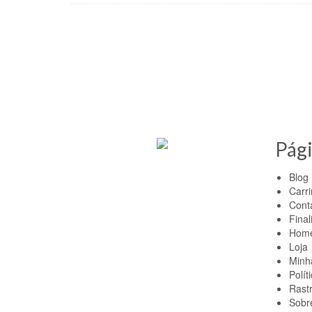
Quer conhecer mais produ
Pág
Blog
Carr
Cont
Final
Hom
Loja
Minh
Polít
Rast
Sobr