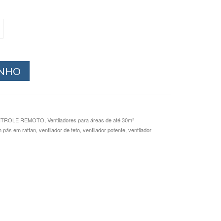
INHO
ONTROLE REMOTO
,
Ventiladores para áreas de até 30m²
m pás em rattan
,
ventilador de teto
,
ventilador potente
,
ventilador