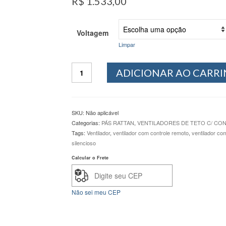
R$
1.533,00
Voltagem
Limpar
Ventilador
ADICIONAR AO CARR
de
Teto
GiraVento
Londres
SKU:
Não aplicável
Rattan
Categorias:
PÁS RATTAN
,
VENTILADORES DE TETO C/ C
Chocolate
Tags:
Ventilador
,
ventilador com controle remoto
,
ventilador co
CONTROLE
silencioso
REMOTO
quantidade
Calcular o Frete
Não sei meu CEP