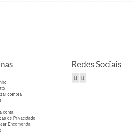
tos? Então entre em nossa loja!
inas
Redes Sociais
inho
ato
izar compra
e
a conta
icas de Privacidade
rear Encomenda
e