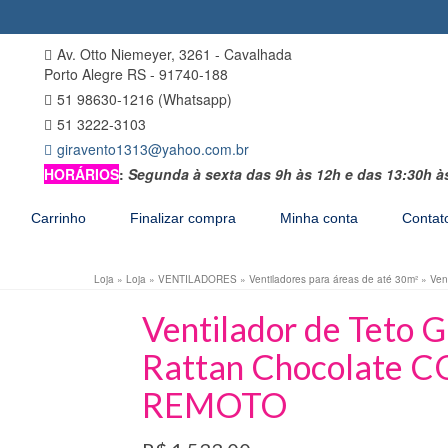
Av. Otto Niemeyer, 3261 - Cavalhada
Porto Alegre RS - 91740-188
51 98630-1216 (Whatsapp)
51 3222-3103
giravento1313@yahoo.com.br
HORÁRIOS
:
Segunda à sexta das 9h às 12h e das 13:30h à
Carrinho
Finalizar compra
Minha conta
Contat
Loja
»
Loja
»
VENTILADORES
»
Ventiladores para áreas de até 30m²
»
Ven
Ventilador de Teto 
Rattan Chocolate
REMOTO