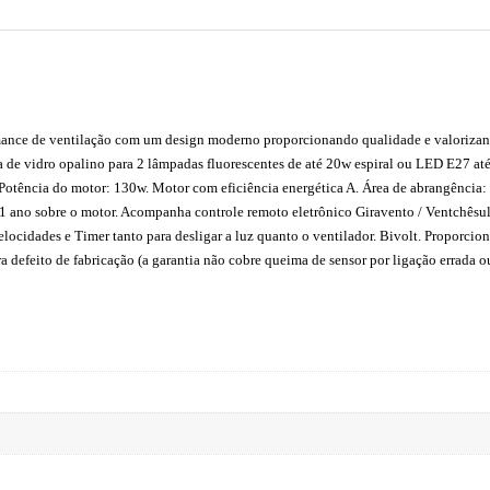
ance de ventilação com um design moderno proporcionando qualidade e valorizan
ria de vidro opalino para 2 lâmpadas fluorescentes de até 20w espiral ou LED E2
. Potência do motor: 130w. Motor com eficiência energética A. Área de abrangência:
 ano sobre o motor. Acompanha controle remoto eletrônico Giravento / Ventchêsul q
elocidades e Timer tanto para desligar a luz quanto o ventilador. Bivolt. Proporcion
defeito de fabricação (a garantia não cobre queima de sensor por ligação errada ou