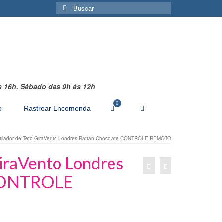
Buscar
por:
s 16h.
Sábado das 9h às 12h
0
o
Rastrear Encomenda
tilador de Teto GiraVento Londres Rattan Chocolate CONTROLE REMOTO
GiraVento Londres
 CONTROLE