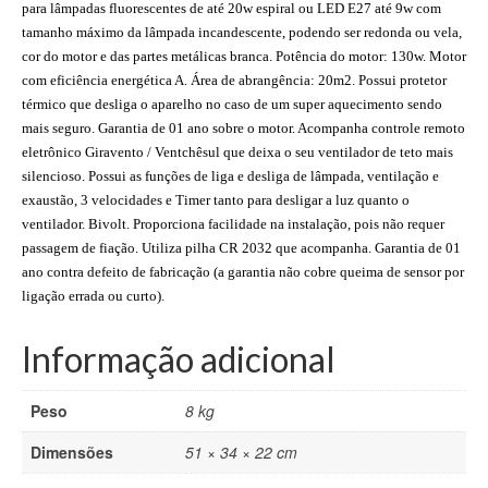
para lâmpadas fluorescentes de até 20w espiral ou LED E27 até 9w com
tamanho máximo da lâmpada incandescente, podendo ser redonda ou vela,
cor do motor e das partes metálicas branca. Potência do motor: 130w. Motor
com eficiência energética A. Área de abrangência: 20m2. Possui protetor
térmico que desliga o aparelho no caso de um super aquecimento sendo
mais seguro. Garantia de 01 ano sobre o motor. Acompanha controle remoto
eletrônico Giravento / Ventchêsul que deixa o seu ventilador de teto mais
silencioso. Possui as funções de liga e desliga de lâmpada, ventilação e
exaustão, 3 velocidades e Timer tanto para desligar a luz quanto o
ventilador. Bivolt. Proporciona facilidade na instalação, pois não requer
passagem de fiação. Utiliza pilha CR 2032 que acompanha. Garantia de 01
ano contra defeito de fabricação (a garantia não cobre queima de sensor por
ligação errada ou curto).
Informação adicional
Peso
8 kg
Dimensões
51 × 34 × 22 cm