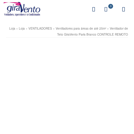
0
Loja
»
Loja
»
VENTILADORES
»
Ventiladores para áreas de até 25m²
»
Ventilador de
Teto GiraVento Paris Branco CONTROLE REMOTO