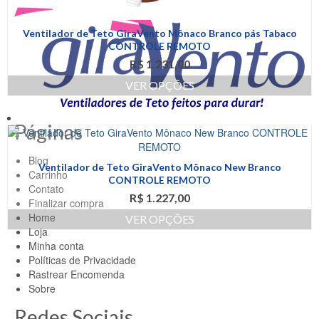
Ventilador de Teto GiraVento Mônaco Branco pás Tabaco
CONTROLE REMOTO
R$
1.231,00
VER OPÇÕES
Este
produto
Páginas
tem
várias
variantes.
Blog
Ventilador de Teto GiraVento Mônaco New Branco
As
Carrinho
CONTROLE REMOTO
opções
Contato
R$
1.227,00
podem
Finalizar compra
ser
Home
VER OPÇÕES
escolhidas
Loja
Este
na
Minha conta
produto
página
Políticas de Privacidade
tem
do
Rastrear Encomenda
várias
produto
Sobre
variantes.
As
Redes Sociais