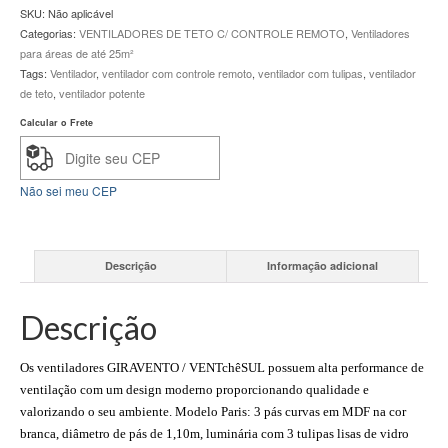
Paris
SKU:
Não aplicável
Branco
Categorias:
VENTILADORES DE TETO C/ CONTROLE REMOTO
,
Ventiladores
CONTROLE
para áreas de até 25m²
REMOTO
Tags:
Ventilador
,
ventilador com controle remoto
,
ventilador com tulipas
,
ventilador
quantidade
de teto
,
ventilador potente
Calcular o Frete
Não sei meu CEP
Descrição
Informação adicional
Descrição
Os ventiladores GIRAVENTO / VENTchêSUL possuem alta performance de
ventilação com um design moderno proporcionando qualidade e
valorizando o seu ambiente. Modelo Paris: 3 pás curvas em MDF na cor
branca, diâmetro de pás de 1,10m, luminária com 3 tulipas lisas de vidro