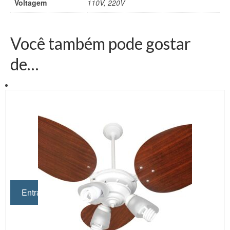
Voltagem
110V, 220V
Você também pode gostar
de…
Quer conhecer mais
produtos? Então entre em
nossa loja!
Entrar na Loja...