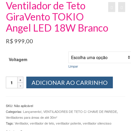
Ventilador de Teto
GiraVento TOKIO
Angel LED 18W Branco
R$
999,00
Voltagem
Limpar
Ventilador
ADICIONAR AO CARRINHO
de
Teto
GiraVento
TOKIO
SKU:
Não aplicável
Angel
Categorias:
Lançamento!
,
VENTILADORES DE TETO C/ CHAVE DE PAREDE
,
LED
Ventiladores para áreas de até 30m²
18W
Tags:
Ventilador
,
ventilador de teto
,
ventilador potente
,
ventilador silencioso
Branco