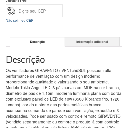
quantidade
Calcular o Frete
Não sei meu CEP
Descrição
Informação adicional
Descrição
Os ventiladores GIRAVENTO / VENTchêSUL possuem alta
performance de ventilação com um design moderno
proporcionando qualidade e valorizando o seu ambiente.
Modelo Tokio Angel LED: 3 pás curvas em MDF na cor branca,
diâmetro de pás de 1,15m, moderna luminária plana com borda
com exclusivo painel de LED de 18w (6500 K branco frio, 1720
lumens), cor do motor e das partes metálicas branca,
acompanha comando de parede com ventilação, exaustão e 3
velocidades. Pode ser usado com controle remoto GIRAVENTO
(vendido separadamente ou compre o produto já com controle
remoto na loja virtual ou loja física). Potência do motor: 130w.