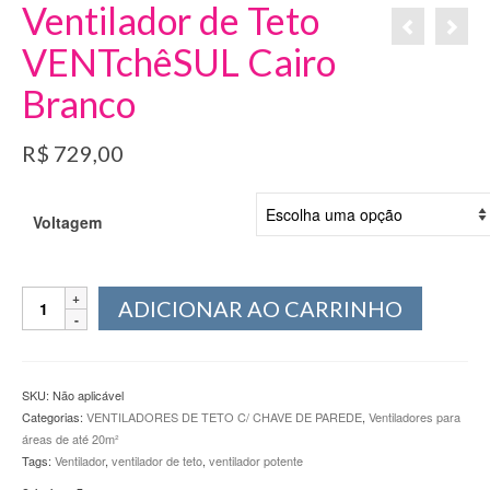
Ventilador de Teto
VENTchêSUL Cairo
Branco
R$
729,00
Voltagem
Ventilador
ADICIONAR AO CARRINHO
de
Teto
VENTchêSUL
Cairo
SKU:
Não aplicável
Branco
Categorias:
VENTILADORES DE TETO C/ CHAVE DE PAREDE
,
Ventiladores para
quantidade
áreas de até 20m²
Tags:
Ventilador
,
ventilador de teto
,
ventilador potente