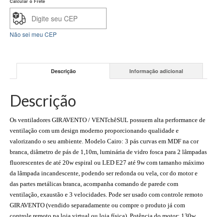
Calcular o Frete
Não sei meu CEP
Descrição
Informação adicional
Descrição
Os ventiladores GIRAVENTO / VENTchêSUL possuem alta performance de
ventilação com um design moderno proporcionando qualidade e
valorizando o seu ambiente. Modelo Cairo: 3 pás curvas em MDF na cor
branca, diâmetro de pás de 1,10m, luminária de vidro fosca para 2 lâmpadas
fluorescentes de até 20w espiral ou LED E27 até 9w com tamanho máximo
da lâmpada incandescente, podendo ser redonda ou vela, cor do motor e
das partes metálicas branca, acompanha comando de parede com
ventilação, exaustão e 3 velocidades. Pode ser usado com controle remoto
GIRAVENTO (vendido separadamente ou compre o produto já com
controle remoto na loja virtual ou loja física). Potência do motor: 130w.