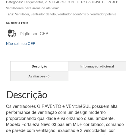
Categorias:
Lançamento!
,
VENTILADORES DE TETO C/ CHAVE DE PAREDE
,
pás
Ventiladores para áreas de até 20m²
Omega
Tags:
Ventilador
,
ventilador de teto
,
ventilador econômico
,
ventilador potente
Tbco
3
Calcular o Frete
TC
Plásticas
quantidade
Não sei meu CEP
Descrição
Informação adicional
Avaliações (0)
Descrição
Os ventiladores GIRAVENTO e VENtchêSUL possuem alta
performance de ventilação com um design moderno
proporcionando qualidade e valorizando o seu ambiente.
Modelo Fortaleza New: 03 pás em MDF cor tabaco, comando
de parede com ventilação, exaustão e 3 velocidades, cor