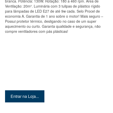
branca. Potência: 130W. Rotação: 180 a 460 rpm. Área de
Ventilação: 20m². Luminária com 3 tulipas de plástico rígido
para lâmpadas de LED E27 de até 9w cada. Selo Procel de
economia A. Garantia de 1 ano sobre o motor! Mais seguro –
Possui protetor térmico, desligando no caso de um super
aquecimento ou curto. Garanta qualidade e segurança, não
compre ventiladores com pás plásticas!
Quer conhecer mais
produtos? Então entre em
nossa loja!
Entrar na Loja...