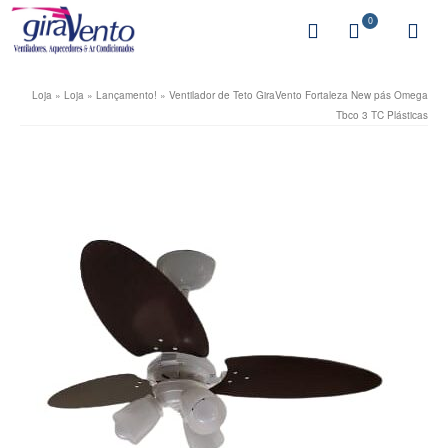
0
Loja
»
Loja
»
Lançamento!
»
Ventilador de Teto GiraVento Fortaleza New pás Omega
Tbco 3 TC Plásticas