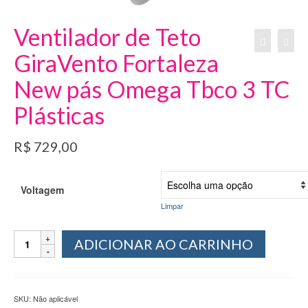
Ventilador de Teto
GiraVento Fortaleza
New pás Omega Tbco 3 TC
Plásticas
R$
729,00
Voltagem
Limpar
Ventilador
ADICIONAR AO CARRINHO
de
Teto
GiraVento
Fortaleza
SKU:
Não aplicável
New