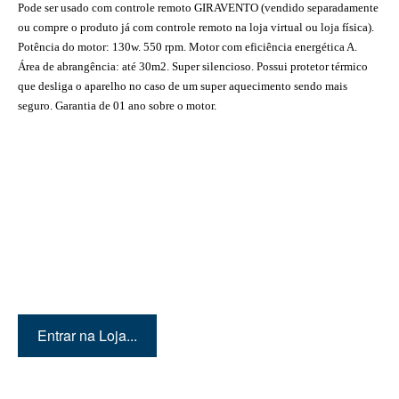
Pode ser usado com controle remoto GIRAVENTO (vendido separadamente
ou compre o produto já com controle remoto na loja virtual ou loja física).
Potência do motor: 130w. 550 rpm. Motor com eficiência energética A.
Área de abrangência: até 30m2. Super silencioso. Possui protetor térmico
que desliga o aparelho no caso de um super aquecimento sendo mais
seguro. Garantia de 01 ano sobre o motor.
Quer conhecer mais
produtos? Então entre em
nossa loja!
Entrar na Loja...