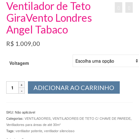
Ventilador de Teto
GiraVento Londres
Angel Tabaco
R$
1.009,00
Voltagem
Ventilador
ADICIONAR AO CARRINHO
de
Teto
GiraVento
Londres
SKU:
Não aplicável
Angel
Categorias:
VENTILADORES
,
VENTILADORES DE TETO C/ CHAVE DE PAREDE
,
Tabaco
Ventiladores para áreas de até 30m²
quantidade
Tags:
ventilador potente
,
ventilador silencioso