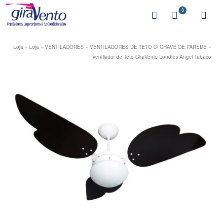
0
Loja
»
Loja
»
VENTILADORES
»
VENTILADORES DE TETO C/ CHAVE DE PAREDE
»
Ventilador de Teto GiraVento Londres Angel Tabaco