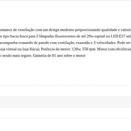
mance de ventilação com um design moderno proporcionando qualidade e valoriz
dro tipo bacia fosca para 2 lâmpadas fluorescentes de até 20w espiral ou LED E2
nca, acompanha comando de parede com ventilação, exaustão e 3 velocidades. Pode
a virtual ou loja física). Potência do motor: 130w. 550 rpm. Motor com eficiência
o sendo mais seguro. Garantia de 01 ano sobre o motor