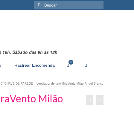
Buscar
por:
s 16h.
Sábado das 9h às 12h
0
o
Rastrear Encomenda
 C/ CHAVE DE PAREDE
»
Ventilador de teto GiraVento Milão Angel Branco
iraVento Milão