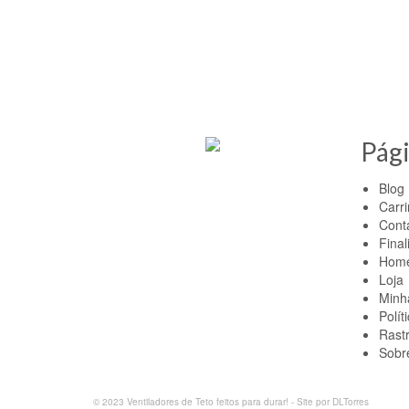
Quer conhecer mais produ
Pág
Blog
Carr
Cont
Final
Hom
Loja
Minh
Polít
Rast
Sobr
© 2023 Ventiladores de Teto feitos para durar! - Site por DLTorres