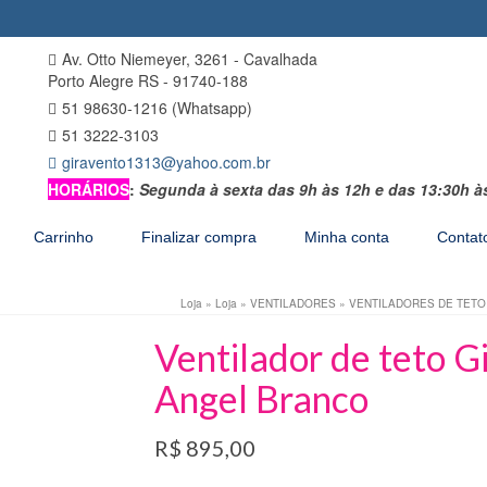
Av. Otto Niemeyer, 3261 - Cavalhada
Porto Alegre RS - 91740-188
51 98630-1216 (Whatsapp)
51 3222-3103
giravento1313@yahoo.com.br
HORÁRIOS
:
Segunda à sexta das 9h às 12h e das 13:30h à
Carrinho
Finalizar compra
Minha conta
Contat
Loja
»
Loja
»
VENTILADORES
»
VENTILADORES DE TETO
Ventilador de teto G
Angel Branco
R$
895,00