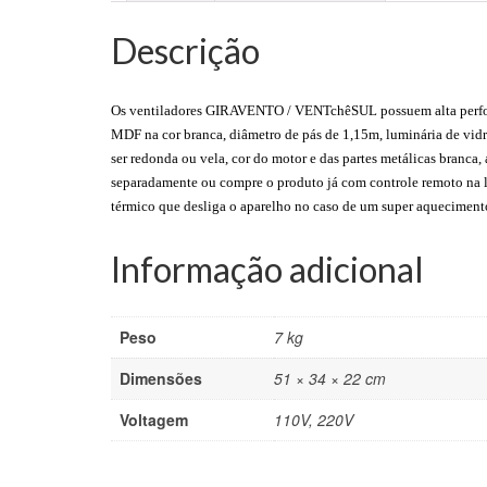
Descrição
Os ventiladores GIRAVENTO / VENTchêSUL possuem alta perfor
MDF na cor branca, diâmetro de pás de 1,15m, luminária de vi
ser redonda ou vela, cor do motor e das partes metálicas bra
separadamente ou compre o produto já com controle remoto na loj
térmico que desliga o aparelho no caso de um super aqueciment
Informação adicional
Peso
7 kg
Dimensões
51 × 34 × 22 cm
Voltagem
110V, 220V