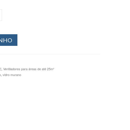
INHO
E
,
Ventiladores para áreas de até 25m²
o
,
vidro murano