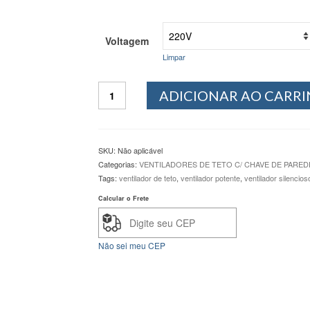
Voltagem
Limpar
Ventilador
ADICIONAR AO CARR
de
teto
GiraVento
Milão
SKU:
Não aplicável
Angel
Categorias:
VENTILADORES DE TETO C/ CHAVE DE PARED
Branco
Tags:
ventilador de teto
,
ventilador potente
,
ventilador silencios
quantidade
Calcular o Frete
Não sei meu CEP