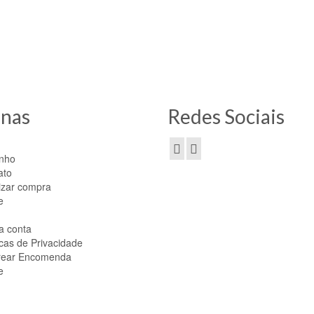
tos? Então entre em nossa loja!
inas
Redes Sociais
inho
ato
izar compra
e
a conta
icas de Privacidade
rear Encomenda
e