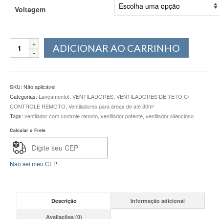
Voltagem
Ventilador
ADICIONAR AO CARRINHO
de
Teto
VENTchêSUL
Toscana
SKU:
Não aplicável
Branco
Categorias:
Lançamento!
,
VENTILADORES
,
VENTILADORES DE TETO C/
pás
CONTROLE REMOTO
,
Ventiladores para áreas de até 30m²
Palma
Tags:
ventilador com controle remoto
,
ventilador potente
,
ventilador silencioso
CONTROLE
REMOTO
Calcular o Frete
quantidade
Não sei meu CEP
Descrição
Informação adicional
Avaliações (0)