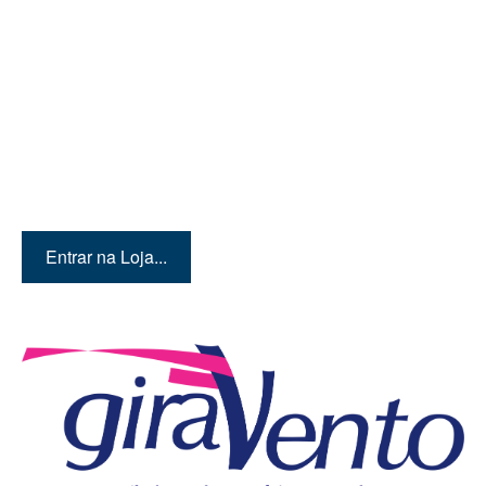
Quer conhecer mais
produtos? Então entre em
nossa loja!
Entrar na Loja...