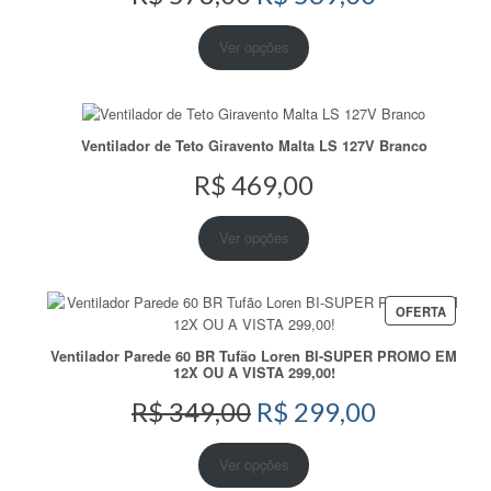
preço
preço
original
atual
Ver opções
era:
é:
R$ 578,00.
R$ 569,00
Ventilador de Teto Giravento Malta LS 127V Branco
R$
469,00
Ver opções
PRODU
OFERTA
EM
PROM
Ventilador Parede 60 BR Tufão Loren BI-SUPER PROMO EM
12X OU A VISTA 299,00!
O
O
R$
349,00
R$
299,00
preço
preço
original
atual
Ver opções
era:
é: