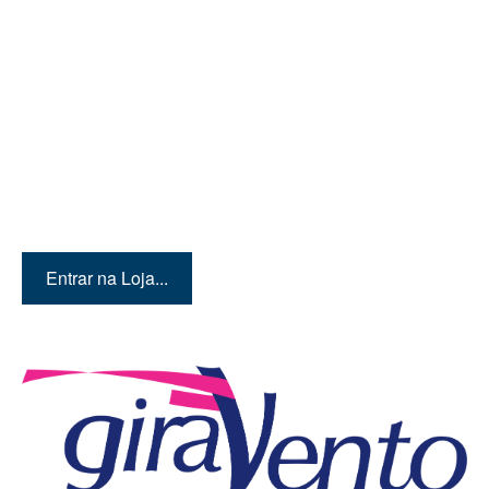
R$ 349,00.
R$ 299,00
Quer conhecer mais
produtos? Então entre em
nossa loja!
Entrar na Loja...