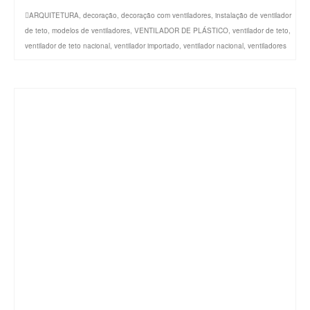
ARQUITETURA
,
decoração
,
decoração com ventiladores
,
instalação de ventilador
de teto
,
modelos de ventiladores
,
VENTILADOR DE PLÁSTICO
,
ventilador de teto
,
ventilador de teto nacional
,
ventilador importado
,
ventilador nacional
,
ventiladores