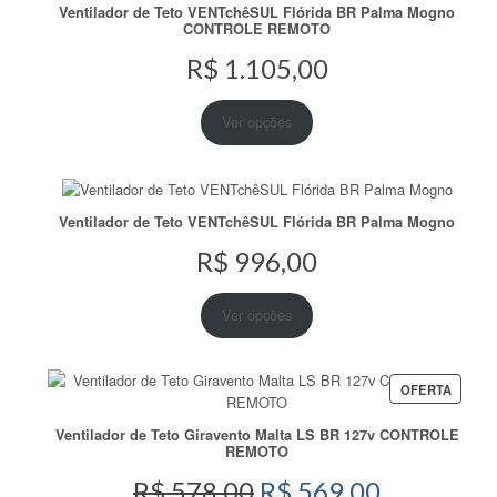
Ventilador de Teto VENTchêSUL Flórida BR Palma Mogno
CONTROLE REMOTO
R$
1.105,00
Ver opções
Ventilador de Teto VENTchêSUL Flórida BR Palma Mogno
R$
996,00
Ver opções
PRODU
OFERTA
EM
PROM
Ventilador de Teto Giravento Malta LS BR 127v CONTROLE
REMOTO
O
O
R$
578,00
R$
569,00